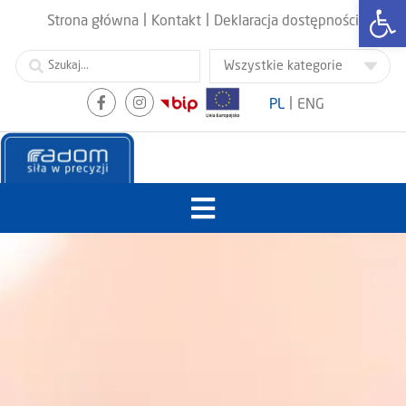
Otwórz
|
|
Strona główna
Kontakt
Deklaracja dostępności
|
PL
ENG