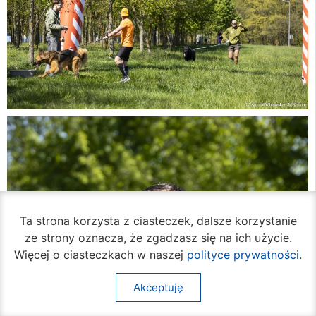
Ta strona korzysta z ciasteczek, dalsze korzystanie
ze strony oznacza, że zgadzasz się na ich użycie.
Więcej o ciasteczkach w naszej
polityce prywatności
.
Akceptuję