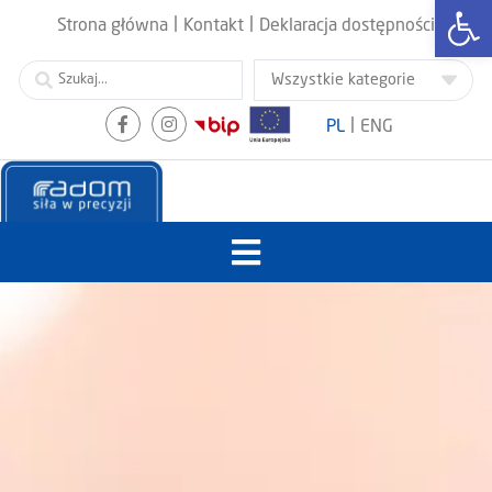
Otwórz
|
|
Strona główna
Kontakt
Deklaracja dostępności
|
PL
ENG