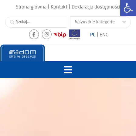
Otwórz
|
|
Strona główna
Kontakt
Deklaracja dostępności
|
PL
ENG