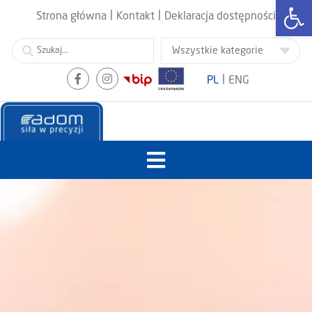
Otwórz
|
|
Strona główna
Kontakt
Deklaracja dostępności
|
PL
ENG