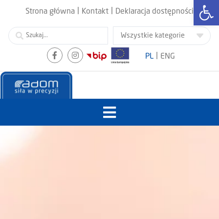
Otwórz
|
|
Strona główna
Kontakt
Deklaracja dostępności
|
PL
ENG