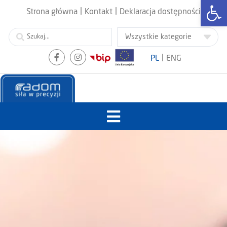
Otwórz
|
|
Strona główna
Kontakt
Deklaracja dostępności
|
PL
ENG