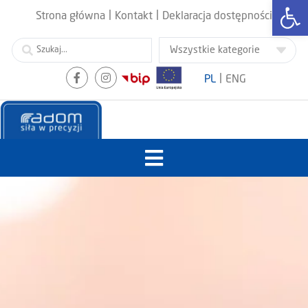
Otwórz
|
|
Strona główna
Kontakt
Deklaracja dostępności
|
PL
ENG