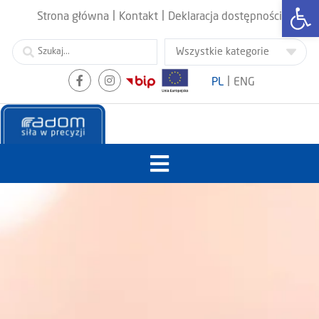
Otwórz
|
|
Strona główna
Kontakt
Deklaracja dostępności
|
PL
ENG