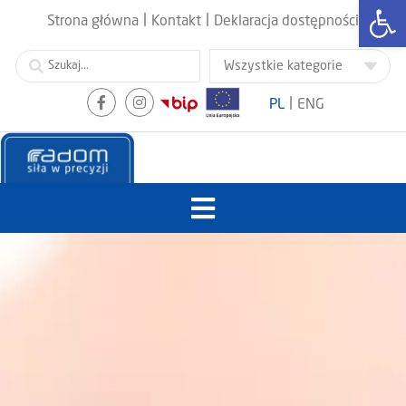
Otwórz
|
|
Strona główna
Kontakt
Deklaracja dostępności
|
PL
ENG