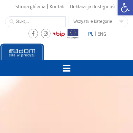
Otwórz
|
|
Strona główna
Kontakt
Deklaracja dostępności
|
PL
ENG