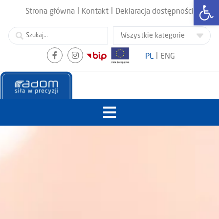
Otwórz
|
|
Strona główna
Kontakt
Deklaracja dostępności
|
PL
ENG