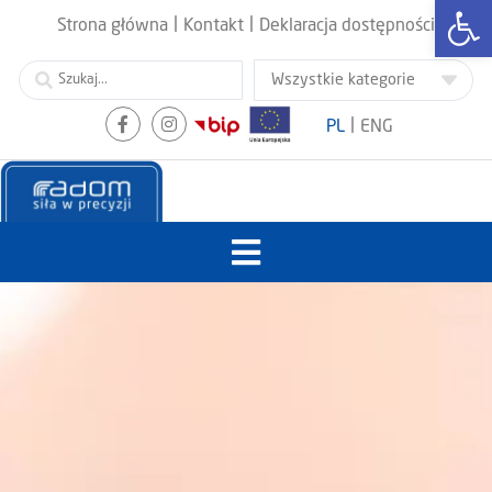
Otwórz
|
|
Strona główna
Kontakt
Deklaracja dostępności
|
PL
ENG