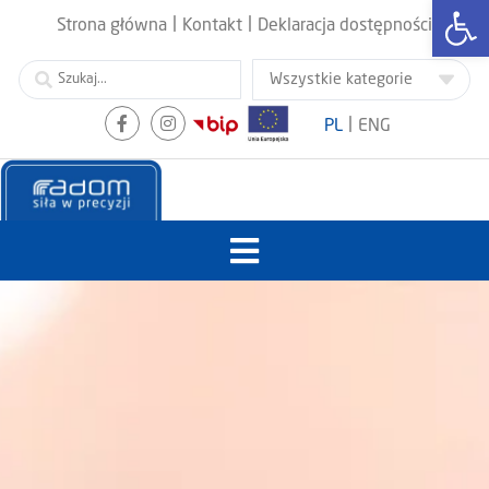
Otwórz
|
|
Strona główna
Kontakt
Deklaracja dostępności
|
PL
ENG