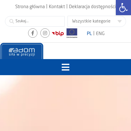
Otwórz
|
|
Strona główna
Kontakt
Deklaracja dostępności
|
PL
ENG