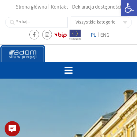
Otwórz
|
|
Strona główna
Kontakt
Deklaracja dostępności
|
PL
ENG