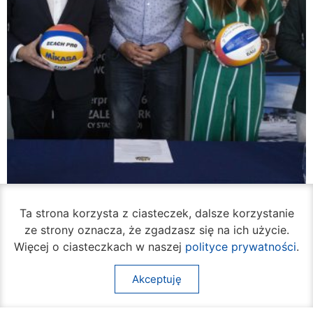
Ta strona korzysta z ciasteczek, dalsze korzystanie
ze strony oznacza, że zgadzasz się na ich użycie.
Więcej o ciasteczkach w naszej
polityce prywatności
.
W piątek ruszy turniej siatkówki plażowej na
Akceptuję
Borkach
05 sierpnia 2026