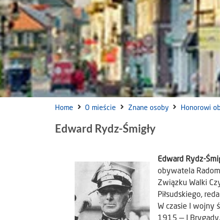
Home
O mieście
Znane osoby
Honorowi o
Edward Rydz-Śmigły
Edward Rydz-Śmi
obywatela Radomi
Związku Walki Czy
Piłsudskiego, reda
W czasie I wojny 
1915 — I Brygady