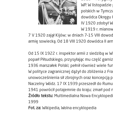
WP. W listopadzi
polskich w Tymcz
dowódca Okręgu G
IV 1920 zdobył Wi
W 1919 r. mianowa
7 V 1920 zajął Kijów; w dniach 7–15 VIII dowod
armię sowiecką. Od 18 VIII 1920 dowódca II arm
Od 15 IX 1922 r. inspektor armii z siedzibą 
poparł Piłsudskiego, przysyłając mu część garn
1936 marszałek Polski; pełnił również wiele fu
W polityce zagranicznej dążył do zbliżenia z F
unowocześnienia sił zbrojnych oraz koncepcją 
Naczelny Wódz. 17 IX 1939 przeszedł do Rumuni
1941 powrócił potajemnie do kraju; zmarł pod
Źródło tekstu:
Multimedialna Nowa Encykloped
1999
Fot. za:
Wikipedia, Wolna encyklopedia