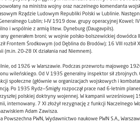
e powołany na ministra wojny oraz naczelnego komendanta wojs
asowym Rządzie Ludowym Republiki Polski w Lublinie. Następn
eneralnego Lublin; I–IV 1919 dow. grupy operacyjnej Kowel; I
lno i wspólnie z armią litew. Dyneburg (Daugavpils).
ny generałem broni; w wojnie polsko-bolszewickiej dowódca III
ził Frontem Środkowym (od Dęblina do Brodów); 16 VIII rozbił 
ii (m.in. 20–28 IX działania nad Niemnem).
w Wilnie, od 1926 w Warszawie. Podczas przewrotu majowego 19
izonu wileńskiego. Od V 1935 generalny inspektor sił zbrojnych.
nkcji społeczne (głównie w organizacjach wojskowych i kombatan
rancją. Po 1935 Rydz—Śmigły rozpoczął prace nad 6-letnim plan
przyszłej polskiej doktryny wojennej. W kampanii wrześniowej 
i, internowany. 7 XI złożył rezygnację z funkcji Naczelnego W
 nazwiskiem Adam Zawisza.
ia Powszechna PWN, Wydawnictwo naukowe PWN S.A., Warszaw