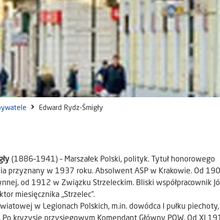
bywatele
Edward Rydz-Śmigły
gły
(1886–1941) – Marszałek Polski, polityk. Tytuł honorowego
a przyznany w 1937 roku. Absolwent ASP w Krakowie. Od 190
nnej, od 1912 w Związku Strzeleckim. Bliski współpracownik J
ktor miesięcznika „Strzelec”.
światowej w Legionach Polskich, m.in. dowódca I pułku piechoty,
. Po kryzysie przysięgowym Komendant Główny POW. Od XI 1