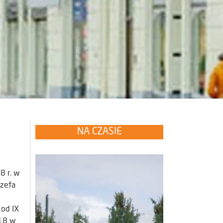
NA CZASIE
8 r. w
ózefa
 od IX
918 w