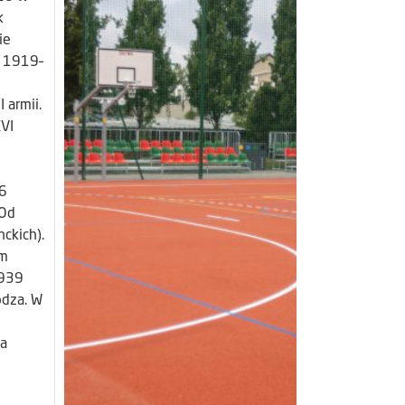
k
ie
V 1919–
 armii.
XVI
26
 Od
ckich).
em
1939
odza. W
a