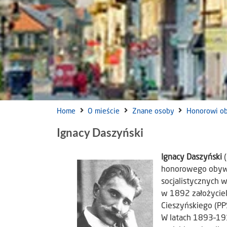
Home
O mieście
Znane osoby
Honorowi o
Ignacy Daszyński
Ignacy Daszyński
(
honorowego obywa
socjalistycznych w
w 1892 założyciel 
Cieszyńskiego (PP
W latach 1893–191