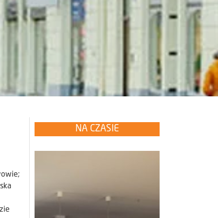
NA CZASIE
wowie;
ąska
zie