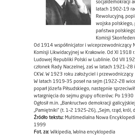
socjaldemokracji a
latach 1902–19 ra
Rewolucyjną, popi
wojska polskiego,
państwa polskieg
Komisji Skonfeder
Od 1914 współinicjator i wiceprzewodniczący 
Komisji Likwidacyjnej w Krakowie. Od XI 1918 
Ludowej Republiki Polski w Lublinie. Od VII 1
członek Rady Naczelnej, zaś w latach 1921–28
CKW. W 1923 roku założyciel i przewodnicząc
W latach 1919–35 poseł na sejm (1922–28 wic
poparł Józefa Piłsudskiego, następnie sprzeciwi
wtargnięcia do sejmu grupy oficerów; Po 1930 
Ogłosił m.in. „Bankructwo demokracji galicyjskie
„Pamiętniki” (t. 1–2 1925–26), „Sejm, rząd, król,
Źródło tekstu:
Multimedialna Nowa Encykloped
1999
Fot. za:
Wikipedia, Wolna encyklopedia