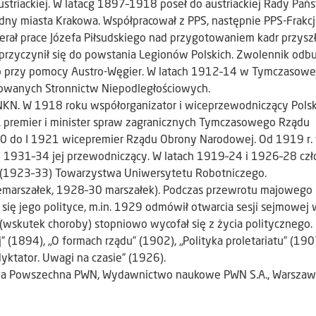
ustriackiej. W latacg 1897–1918 poseł do austriackiej Rady Pań
dny miasta Krakowa. Współpracował z PPS, następnie PPS-Frakcj
erał prace Józefa Piłsudskiego nad przygotowaniem kadr przysz
 przyczynił się do powstania Legionów Polskich. Zwolennik od
o przy pomocy Austro-Węgier. W latach 1912–14 w Tymczasowe
owanych Stronnictw Niepodległościowych.
NKN. W 1918 roku współorganizator i wiceprzewodniczący Polsk
r. premier i minister spraw zagranicznych Tymczasowego Rządu
920 do I 1921 wicepremier Rządu Obrony Narodowej. Od 1919 r.
 i 1931–34 jej przewodniczący. W latach 1919–24 i 1926–28 cz
y (1923–33) Towarzystwa Uniwersytetu Robotniczego.
emarszałek, 1928–30 marszałek). Podczas przewrotu majoweg
ł się jego polityce, m.in. 1929 odmówił otwarcia sesji sejmowej
(wskutek choroby) stopniowo wycofał się z życia politycznego.
j” (1894), „O formach rządu” (1902), „Polityka proletariatu” (190
 dyktator. Uwagi na czasie” (1926).
ia Powszechna PWN, Wydawnictwo naukowe PWN S.A., Warszaw