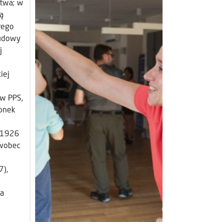
stwa; w
ą
łego
budowy
j
iej
 w PPS,
łonek
o 1926
 wobec
7),
a