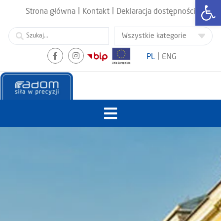
Otwórz
|
|
Strona główna
Kontakt
Deklaracja dostępności
|
PL
ENG