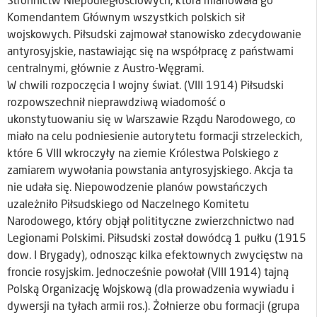
Stronnictw Niepodległościowych, która mianowała go
Komendantem Głównym wszystkich polskich sił
wojskowych. Piłsudski zajmował stanowisko zdecydowanie
antyrosyjskie, nastawiając się na współpracę z państwami
centralnymi, głównie z Austro-Węgrami.
W chwili rozpoczęcia I wojny świat. (VIII 1914) Piłsudski
rozpowszechnił nieprawdziwą wiadomość o
ukonstytuowaniu się w Warszawie Rządu Narodowego, co
miało na celu podniesienie autorytetu formacji strzeleckich,
które 6 VIII wkroczyły na ziemie Królestwa Polskiego z
zamiarem wywołania powstania antyrosyjskiego. Akcja ta
nie udała się. Niepowodzenie planów powstańczych
uzależniło Piłsudskiego od Naczelnego Komitetu
Narodowego, który objął politityczne zwierzchnictwo nad
Legionami Polskimi. Piłsudski został dowódcą 1 pułku (1915
dow. I Brygady), odnosząc kilka efektownych zwycięstw na
froncie rosyjskim. Jednocześnie powołał (VIII 1914) tajną
Polską Organizację Wojskową (dla prowadzenia wywiadu i
dywersji na tyłach armii ros.). Żołnierze obu formacji (grupa