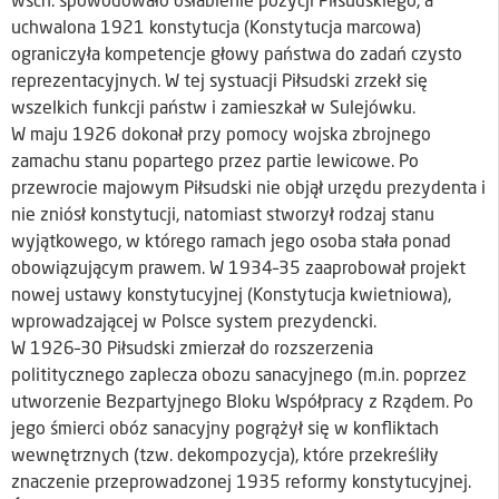
wsch. spowodowało osłabienie pozycji Piłsudskiego, a
uchwalona 1921 konstytucja (Konstytucja marcowa)
ograniczyła kompetencje głowy państwa do zadań czysto
reprezentacyjnych. W tej systuacji Piłsudski zrzekł się
wszelkich funkcji państw i zamieszkał w Sulejówku.
W maju 1926 dokonał przy pomocy wojska zbrojnego
zamachu stanu popartego przez partie lewicowe. Po
przewrocie majowym Piłsudski nie objął urzędu prezydenta i
nie zniósł konstytucji, natomiast stworzył rodzaj stanu
wyjątkowego, w którego ramach jego osoba stała ponad
obowiązującym prawem. W 1934–35 zaaprobował projekt
nowej ustawy konstytucyjnej (Konstytucja kwietniowa),
wprowadzającej w Polsce system prezydencki.
W 1926–30 Piłsudski zmierzał do rozszerzenia
polititycznego zaplecza obozu sanacyjnego (m.in. poprzez
utworzenie Bezpartyjnego Bloku Współpracy z Rządem. Po
jego śmierci obóz sanacyjny pogrążył się w konfliktach
wewnętrznych (tzw. dekompozycja), które przekreśliły
znaczenie przeprowadzonej 1935 reformy konstytucyjnej.