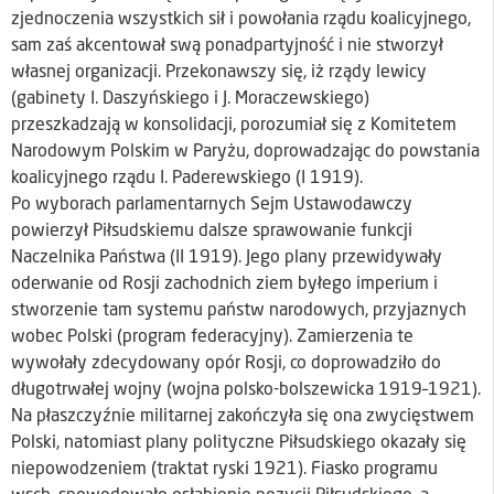
zjednoczenia wszystkich sił i powołania rządu koalicyjnego,
sam zaś akcentował swą ponadpartyjność i nie stworzył
własnej organizacji. Przekonawszy się, iż rządy lewicy
(gabinety I. Daszyńskiego i J. Moraczewskiego)
przeszkadzają w konsolidacji, porozumiał się z Komitetem
Narodowym Polskim w Paryżu, doprowadzając do powstania
koalicyjnego rządu I. Paderewskiego (I 1919).
Po wyborach parlamentarnych Sejm Ustawodawczy
powierzył Piłsudskiemu dalsze sprawowanie funkcji
Naczelnika Państwa (II 1919). Jego plany przewidywały
oderwanie od Rosji zachodnich ziem byłego imperium i
stworzenie tam systemu państw narodowych, przyjaznych
wobec Polski (program federacyjny). Zamierzenia te
wywołały zdecydowany opór Rosji, co doprowadziło do
długotrwałej wojny (wojna polsko-bolszewicka 1919–1921).
Na płaszczyźnie militarnej zakończyła się ona zwycięstwem
Polski, natomiast plany polityczne Piłsudskiego okazały się
niepowodzeniem (traktat ryski 1921). Fiasko programu