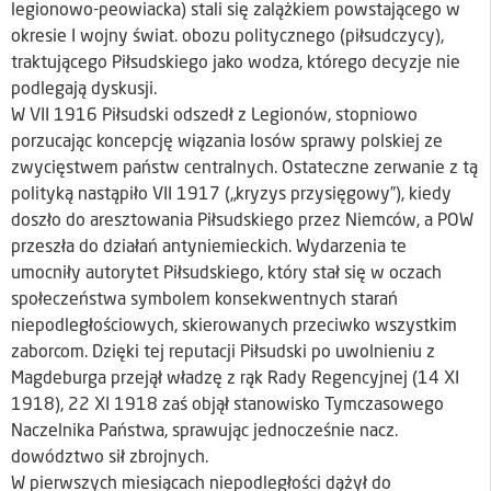
legionowo-peowiacka) stali się zalążkiem powstającego w
okresie I wojny świat. obozu politycznego (piłsudczycy),
traktującego Piłsudskiego jako wodza, którego decyzje nie
podlegają dyskusji.
W VII 1916 Piłsudski odszedł z Legionów, stopniowo
porzucając koncepcję wiązania losów sprawy polskiej ze
zwycięstwem państw centralnych. Ostateczne zerwanie z tą
polityką nastąpiło VII 1917 („kryzys przysięgowy”), kiedy
doszło do aresztowania Piłsudskiego przez Niemców, a POW
przeszła do działań antyniemieckich. Wydarzenia te
umocniły autorytet Piłsudskiego, który stał się w oczach
społeczeństwa symbolem konsekwentnych starań
niepodległościowych, skierowanych przeciwko wszystkim
zaborcom. Dzięki tej reputacji Piłsudski po uwolnieniu z
Magdeburga przejął władzę z rąk Rady Regencyjnej (14 XI
1918), 22 XI 1918 zaś objął stanowisko Tymczasowego
Naczelnika Państwa, sprawując jednocześnie nacz.
dowództwo sił zbrojnych.
W pierwszych miesiącach niepodległości dążył do