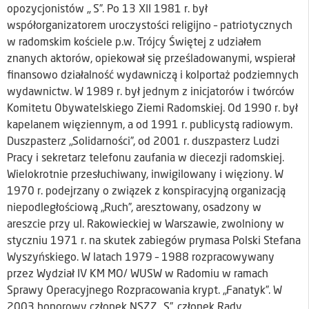
opozycjonistów „ S”. Po 13 XII 1981 r. był
współorganizatorem uroczystości religijno – patriotycznych
w radomskim kościele p.w. Trójcy Świętej z udziałem
znanych aktorów, opiekował się prześladowanymi, wspierał
finansowo działalność wydawniczą i kolportaż podziemnych
wydawnictw. W 1989 r. był jednym z inicjatorów i twórców
Komitetu Obywatelskiego Ziemi Radomskiej. Od 1990 r. był
kapelanem więziennym, a od 1991 r. publicystą radiowym.
Duszpasterz „Solidarności”, od 2001 r. duszpasterz Ludzi
Pracy i sekretarz telefonu zaufania w diecezji radomskiej.
Wielokrotnie przesłuchiwany, inwigilowany i więziony. W
1970 r. podejrzany o związek z konspiracyjną organizacją
niepodległościową „Ruch”, aresztowany, osadzony w
areszcie przy ul. Rakowieckiej w Warszawie, zwolniony w
styczniu 1971 r. na skutek zabiegów prymasa Polski Stefana
Wyszyńskiego. W latach 1979 – 1988 rozpracowywany
przez Wydział IV KM MO/ WUSW w Radomiu w ramach
Sprawy Operacyjnego Rozpracowania krypt. „Fanatyk”. W
2003 honorowy członek NSZZ „S”, członek Rady