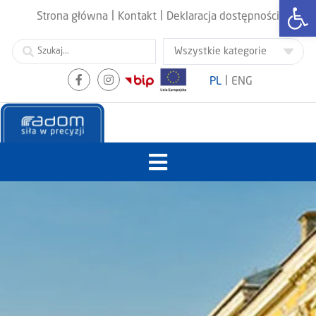
Otwórz
|
|
Strona główna
Kontakt
Deklaracja dostępności
|
PL
ENG