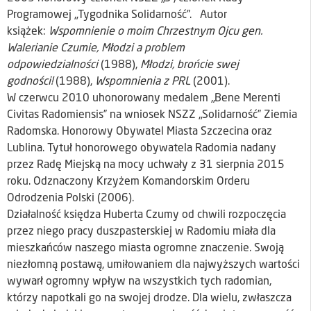
Programowej „Tygodnika Solidarność”. Autor
książek:
Wspomnienie o moim Chrzestnym Ojcu gen.
Walerianie Czumie, Młodzi a problem
odpowiedzialności
(1988),
Młodzi, brońcie swej
godności!
(1988),
Wspomnienia z PRL
(2001).
W czerwcu 2010 uhonorowany medalem „Bene Merenti
Civitas Radomiensis” na wniosek NSZZ „Solidarność” Ziemia
Radomska. Honorowy Obywatel Miasta Szczecina oraz
Lublina. Tytuł honorowego obywatela Radomia nadany
przez Radę Miejską na mocy uchwały z 31 sierpnia 2015
roku. Odznaczony Krzyżem Komandorskim Orderu
Odrodzenia Polski (2006).
Działalność księdza Huberta Czumy od chwili rozpoczęcia
przez niego pracy duszpasterskiej w Radomiu miała dla
mieszkańców naszego miasta ogromne znaczenie. Swoją
niezłomną postawą, umiłowaniem dla najwyższych wartości
wywarł ogromny wpływ na wszystkich tych radomian,
którzy napotkali go na swojej drodze. Dla wielu, zwłaszcza