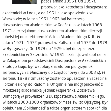
października 1955 r. Od 1957r.
pracował jako katecheta i duszpasterz
akademicki w Łodzi, a od 1961 r. jako spowiednik w
Warszawie; w latach 1961-1963 był katechetą i
duszpasterzem akademickim w Gdańsku a w latach 1963-
1971 diecezjalnym duszpasterzem akademickim diecezji
lubelskiej oraz rektorem Kościoła Akademickiego KUL. W
latach 1971 – 1972 pracował w Kaliszu, a od 1972 do 1973
w Bydgoszczy. Od 1973 do 1979 r. był duszpasterzem
akademickim w Szczecinie. W 1961 r. zainicjował spotkania
w Zakopanem przedstawicieli Duszpasterstw Akademickich
z całego kraju, był współorganizatorem pielgrzymek
sierpniowych z Warszawy do Częstochowy ( do 2008 r.). W
sierpniu 1979 r. zmuszony został do opuszczenia Szczecina
i przeniesiony do Radomia. Oficjalnie nie mógł pracować z
młodzieżą akademicką, jednak wspierał ks. Zdzisława
Domagałę w prowadzeniu Duszpasterstwa Akademickiego.
W latach 1980-1989 organizował msze św. za Ojczyznę, był
opiekunem „Solidarności’ a także organizatorem spotkań dla