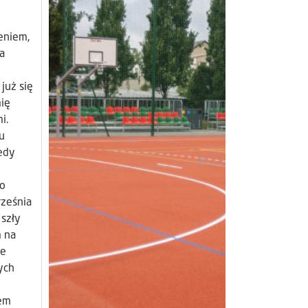
eniem,
ła
już się
mię
i.
u
edy
 o
rześnia
szły
m na
le
ych
iem