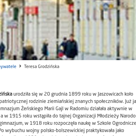
bywatele
Teresa Grodzińska
zińska
urodziła się w 20 grudnia 1899 roku w Jaszowicach koło
atriotycznej rodzinie ziemiańskiej znanych społeczników. Już j
imnazjum Żeńskiego Marii Gajl w Radomiu działała aktywnie w
 a w 1915 roku wstąpiła do tajnej Organizacji Młodzieży Narodo
gimnazjum, w 1918 roku rozpoczęła naukę w Szkole Ogrodnicz
Po wybuchu wojny polsko-bolszewickiej praktykowała jako