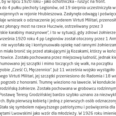
, by w lipcu 1920 roku – jako ochotniczka – ruszyć na front.
a do 4 pułku piechoty Legionów, od 19 sierpnia uczestniczyła w
 wojennych w rejonie Hrubieszowa. Zasłynęła odwagą i poświęc
odaje wniosek o odznaczenie jej orderem Virtuti Militari, przenosi
zez płonący most na rzece Huczwie, ostrzeliwany przez 3
lskie karabiny maszynowe”, i to w sytuacji, gdy zdrowi żołnierze 
 września 1920 roku 4 pp Legionów został otoczony przez 1 Ar
nie wycofała się i kontynuowała opiekę nad rannymi żołnierzam
in miała bronić się przed atakującymi ją Kozakami, którzy w końc
rtowice. Została pochowana przez miejscową ludność, jednak ki
shumowano jej szczątki i mimo toczących się walk, na początku
obie „Cześć Ci, Męczennico”. Już 11 września wojsko wystąpiło
o Virtuti Militari, jej szczątki przeniesiono do Radomia i 18 w
ogrzeb z honorami. Trumnę wieziono na lawecie. W kondukcie 
 Grodzińską żołnierze. Została pochowana w grobowcu rodzinny
Postawę Teresy Grodzińskiej bardzo szybko uznano za niezwyk
nych. Była pierwszą kobietą i jedną z pierwszych osób odznaczon
i. Stała się symbolem najwyższego patriotyzmu i poświęcenia dla
rlętami Lwowskimi jako wzór dla młodzieży. W 1926 roku imien