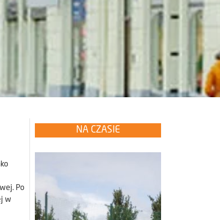
NA CZASIE
ako
wej. Po
ej w