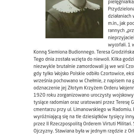
pielęgniarka
Przydzielon
działaniach
m.in., jak p
rannych „pr
nieprzyjacie
wycofali. 1
Konną Siemiona Budionnego. Teresa Grodzińska 
Tego dnia została wzięta do niewoli. Kilka godz
niezwykle brutalnie zamordowali ją we wsi Czo
gdy tylko Wojsko Polskie odbiło Czortowice, ek
września pochowano w Chełmie, z napisem na gr
odznaczenie jej Złotym Krzyżem Orderu Wojenneg
1920 roku zorganizowano uroczysty wojskowy p
tysiące radomian oraz uratowani przez Teresę
cmentarzu przy ul. Limanowskiego w Radomiu. 
wyróżniającą się na tle dziesiątków tysięcy in
przez II Rzeczpospolitą Orderem Virtuti Militar
Ojczyzny. Stawiana była w jednym rzędzie z O