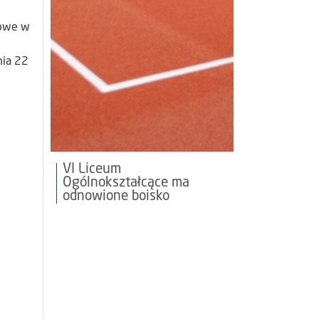
kowe w
nia 22
VI Liceum
Ogólnokształcące ma
odnowione boisko