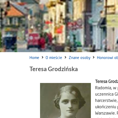
Home
O mieście
Znane osoby
Honorowi o
Teresa Grodzińska
Teresa Grod
Radomia, w p
uczennica G
harcerstwie,
ukończeniu 
Warszawie. 