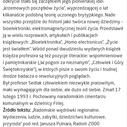
odkrycie stało się zaczątkiem jego pionierskiej idei
„krzemowych początków życia”, wyprzedzającej o lat
kilkanaście podobną teorię uczonego brytyjskiego. Nade
wszystko przejdzie do historii jako twórca nowej dziedziny –
bioelektroniki, elektromagnetycznej teorii życia. Przedstawił
ją w wielu rozprawach, artykułach i publikacjach
książkowych: „Bioelektronika”, „Homo electronicus”, „Życie
jest światłem”. Wśród ponad dwudziestu wydanych książek
księdza profesora są też pozycje literackie: wspomnieniowe
i pamiętnikarskie („W pogoni za nieznanym”, „Człowiek i Góry
Świętokrzyskie”), w których pisze o swoim życiu i trudnej
drodze badacza o rewolucyjnych poglądach.
Był profesor Sedlak człowiekiem niezwykle pracowitym,
mało wymagającym dla siebie, ale dużo od siebie. Zmarł 17
lutego 1993 r. Pochowany naradomskim cmentarzu
komunalnym w dzielnicy Firlej.
Źródło tekstu:
„Radomskie wędrówki regionalne.
Wydarzenia, ludzie, zabytki, dziedzictwo kulturowe,
przyroda” pod red. Janusza Pulnara, Radom 2000