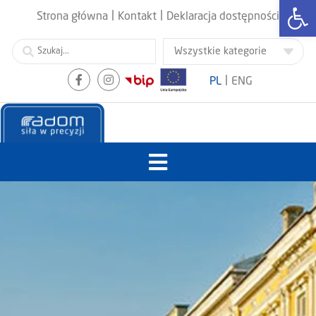
Otwórz
|
|
Strona główna
Kontakt
Deklaracja dostępności
|
PL
ENG