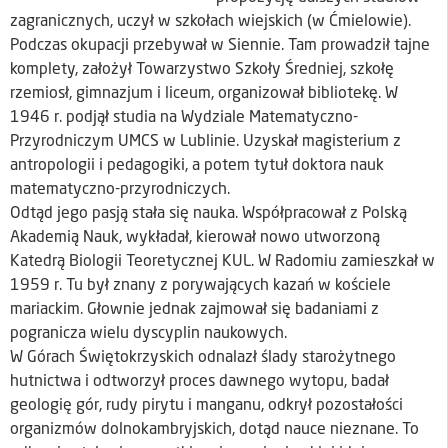
zagranicznych, uczył w szkołach wiejskich (w Ćmielowie).
Podczas okupacji przebywał w Siennie. Tam prowadził tajne
komplety, założył Towarzystwo Szkoły Średniej, szkołę
rzemiosł, gimnazjum i liceum, organizował bibliotekę. W
1946 r. podjął studia na Wydziale Matematyczno-
Przyrodniczym UMCS w Lublinie. Uzyskał magisterium z
antropologii i pedagogiki, a potem tytuł doktora nauk
matematyczno-przyrodniczych.
Odtąd jego pasją stała się nauka. Współpracował z Polską
Akademią Nauk, wykładał, kierował nowo utworzoną
Katedrą Biologii Teoretycznej KUL. W Radomiu zamieszkał w
1959 r. Tu był znany z porywających kazań w kościele
mariackim. Głownie jednak zajmował się badaniami z
pogranicza wielu dyscyplin naukowych.
W Górach Świętokrzyskich odnalazł ślady starożytnego
hutnictwa i odtworzył proces dawnego wytopu, badał
geologię gór, rudy pirytu i manganu, odkrył pozostałości
organizmów dolnokambryjskich, dotąd nauce nieznane. To