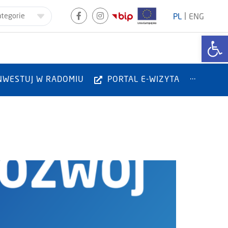
|
ategorie
PL
ENG
Otwórz
NWESTUJ W RADOMIU
PORTAL E-WIZYTA
···