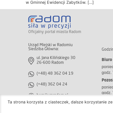
w Gminnej Ewidencji Zabytków. […]
Oficjalny portal miasta Radom
Urząd Miejski w Radomiu
Siedziba Główna:
Godzin
ul. Jana Kilińskiego 30
Biuro
26-600 Radom
ponied
godz.
(+48) 48 362 04 19
Pozos
(+48) 362 04 24
ponied
godz.
bom@umradom.pl
Ta strona korzysta z ciasteczek, dalsze korzystanie z