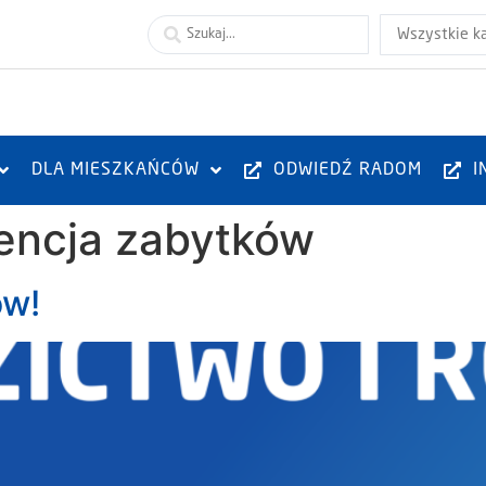
Wszystkie k
DLA MIESZKAŃCÓW
ODWIEDŹ RADOM
I
encja zabytków
ów!