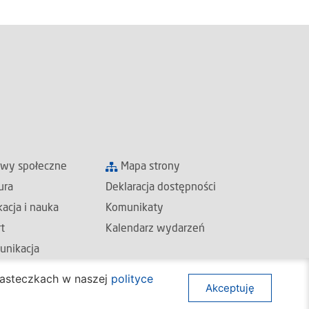
awy społeczne
Mapa strony
ura
Deklaracja dostępności
acja i nauka
Komunikaty
t
Kalendarz wydarzeń
unikacja
e
ciasteczkach w naszej
polityce
Akceptuję
Projekt i wykonanie