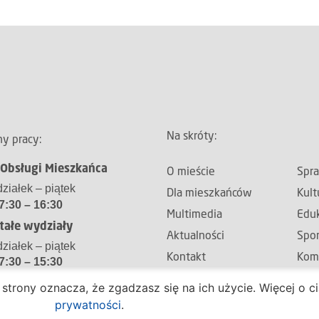
Na skróty:
y pracy:
 Obsługi Mieszkańca
O mieście
Spr
ziałek – piątek
Dla mieszkańców
Kult
7:30 – 16:30
Multimedia
Eduk
tałe wydziały
Aktualności
Spor
ziałek – piątek
Kontakt
Kom
7:30 – 15:30
Inn
e strony oznacza, że zgadzasz się na ich użycie. Więcej o 
prywatności
.