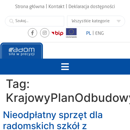
|
|
Strona główna
Kontakt
Deklaracja dostępności
|
PL
ENG
Tag:
KrajowyPlanOdbudowy
Nieodpłatny sprzęt dla
radomskich szkół z