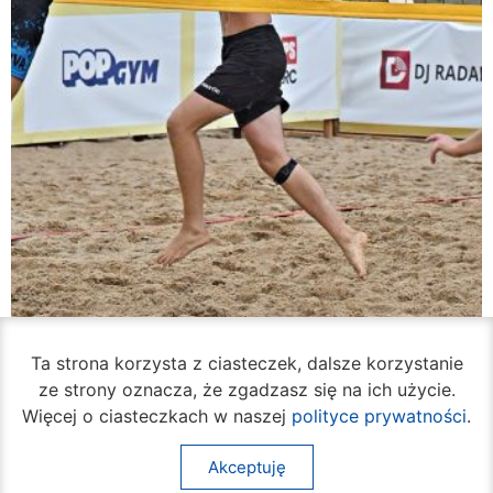
Rozpoczął się turniej siatkówki plażowej na
Ta strona korzysta z ciasteczek, dalsze korzystanie
Borkach
ze strony oznacza, że zgadzasz się na ich użycie.
07 sierpnia 2026
Więcej o ciasteczkach w naszej
polityce prywatności
.
Akceptuję