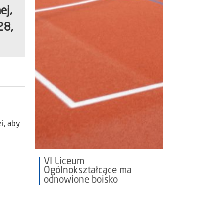
ej,
28,
i, aby
w
VI Liceum
Ogólnokształcące ma
odnowione boisko