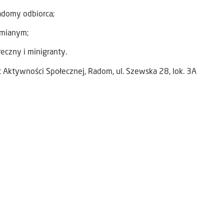
iadomy odbiorca;
umianym;
łeczny i minigranty.
 Aktywności Społecznej, Radom, ul. Szewska 28, lok. 3A