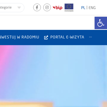
|
ategorie
PL
ENG
Otwórz
NWESTUJ W RADOMIU
PORTAL E-WIZYTA
···