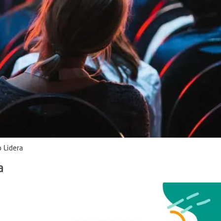
 Lidera
a