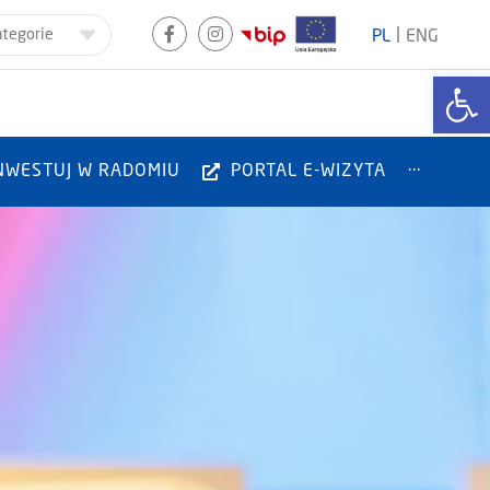
|
ategorie
PL
ENG
Otwórz
NWESTUJ W RADOMIU
PORTAL E-WIZYTA
···