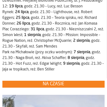
Dziedziniec Miejskiej Biblioteki Publicznej, ul. J. Piłsudskiego
12:
19 lipca
, godz. 21.30 – Lucy, reż. Luc Besson
Rynek:
24 lipca
, godz. 21.30 – Lighthouse, reż. Robert
Eggers;
25 lipca
, godz. 21.30 – Teoria spisku, reż. Richard
Donner;
26 lipca
, godz. 21.30 – Rocznica, reż. Jan Komasa
Plac Corazziego:
31 lipca
, godz. 21.30 – Niezniszczalni 2, reż.
Simon West;
1 sierpnia
, godz. 21.30 – Mission: Impossible –
Rogue Nation, reż. Christopher McQuarrie;
2 sierpnia
, godz.
21.30 – Skyfall, reż. Sam Mendes
Park na Michałowie (przy oczku wodnym):
7 sierpnia
, godz.
21.30 – Naga Broń, reż. Akiva Schaffer;
8 sierpnia
, godz.
21.30 – Hot Fuzz, reż. Edgar Wright;
9 sierpnia
, godz. 21.30 –
Jaja w tropikach, reż. Ben Stiller
NA CZASIE