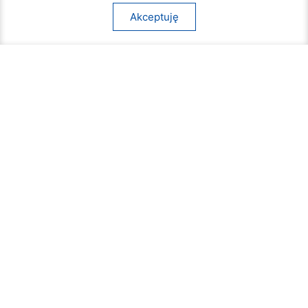
Akceptuję
Rozpoczął się turniej siatkówki plażowej na
Borkach
07 sierpnia 2026