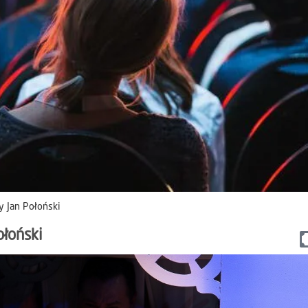
zy Jan Połoński
ołoński