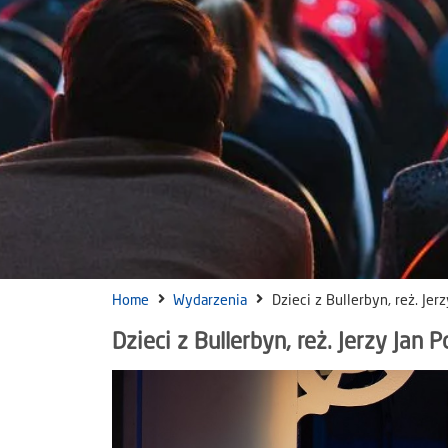
Home
Wydarzenia
Dzieci z Bullerbyn, reż. Jer
Dzieci z Bullerbyn, reż. Jerzy Jan P