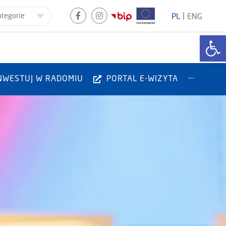
|
ategorie
PL
ENG
Otwórz
NWESTUJ W RADOMIU
PORTAL E-WIZYTA
···