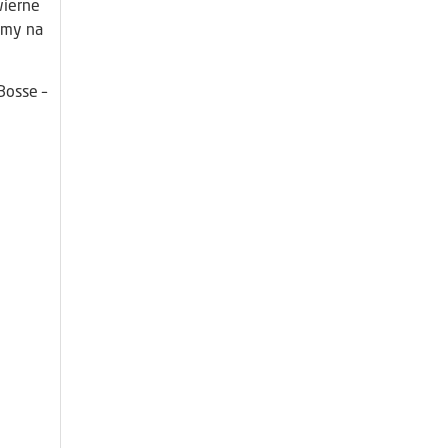
wierne
amy na
Bosse –