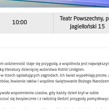
Teatr Powszechny, p
10:00
Jagielloński 15
rym codzienność staje się przygodą, a wspólnota jest największy
ą literatury dziecięcej autorstwa Astrid Lindgren.
w trzech sąsiadujących zagrodach. Ich świat wypełniają proste, 
skarbów, łowienie raków i wspólne świętowanie Bożego Narodzen
rzywoła wspomnienia czasów, gdy każdy dzień krył w sobie
czuć się bezpiecznie i z radością śledzić przygody pomysłowyc