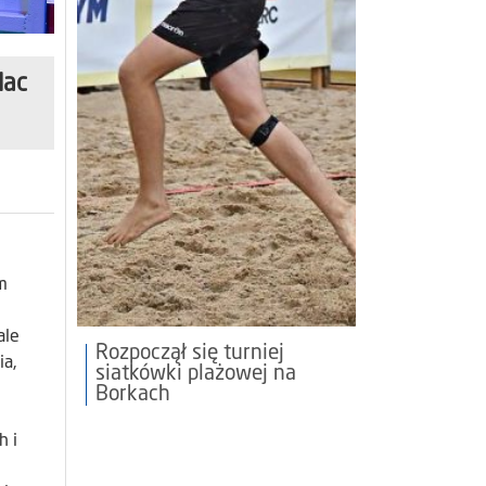
lac
m
ale
Rozpoczął się turniej
ia,
siatkówki plażowej na
Borkach
h i