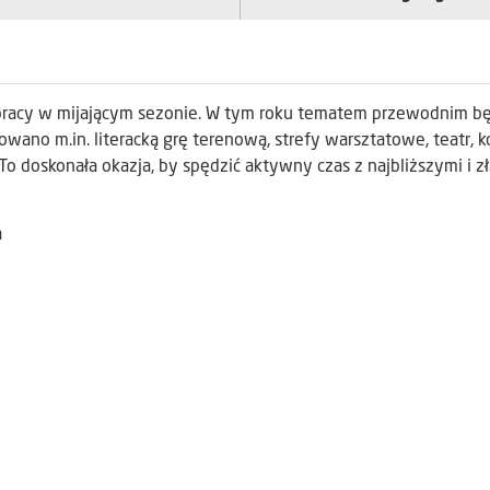
pracy w mijającym sezonie. W tym roku tematem przewodnim b
wano m.in. literacką grę terenową, strefy warsztatowe, teatr, k
 To doskonała okazja, by spędzić aktywny czas z najbliższymi i z
a