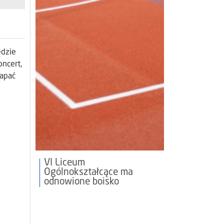
ędzie
oncert,
łapać
VI Liceum
Ogólnokształcące ma
odnowione boisko