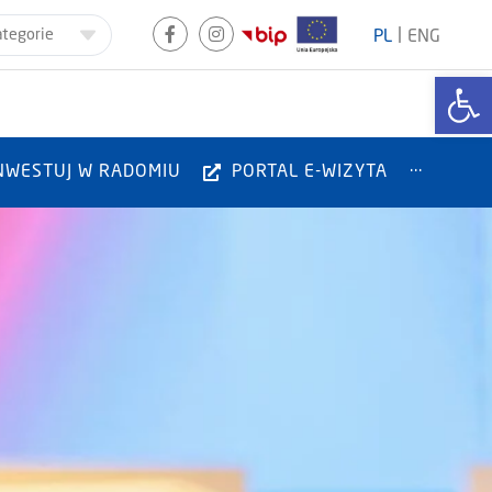
|
ategorie
PL
ENG
Otwórz
NWESTUJ W RADOMIU
PORTAL E-WIZYTA
···