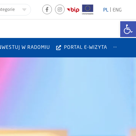
|
ategorie
PL
ENG
Otwórz
NWESTUJ W RADOMIU
PORTAL E-WIZYTA
···