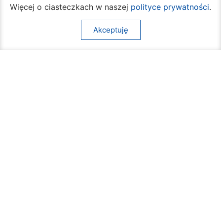
Rozpoczął się turniej siatkówki plażowej na
Więcej o ciasteczkach w naszej
polityce prywatności
.
Borkach
07 sierpnia 2026
Akceptuję