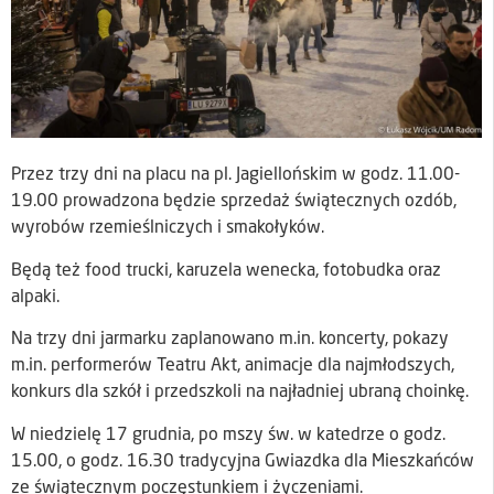
Przez trzy dni na placu na pl. Jagiellońskim w godz. 11.00-
19.00 prowadzona będzie sprzedaż świątecznych ozdób,
wyrobów rzemieślniczych i smakołyków.
Będą też food trucki, karuzela wenecka, fotobudka oraz
alpaki.
Na trzy dni jarmarku zaplanowano m.in. koncerty, pokazy
m.in. performerów Teatru Akt, animacje dla najmłodszych,
konkurs dla szkół i przedszkoli na najładniej ubraną choinkę.
W niedzielę 17 grudnia, po mszy św. w katedrze o godz.
15.00, o godz. 16.30 tradycyjna Gwiazdka dla Mieszkańców
ze świątecznym poczęstunkiem i życzeniami.