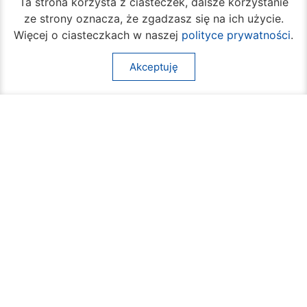
Ta strona korzysta z ciasteczek, dalsze korzystanie
ze strony oznacza, że zgadzasz się na ich użycie.
Więcej o ciasteczkach w naszej
polityce prywatności
.
Ruszył cykl bezpłatnych warsztatów
samoobrony dla mieszkanek Radomia
Akceptuję
05 sierpnia 2026