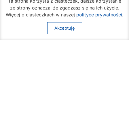
Ta strona korzysta z ciasteczek, dalsze korzystanie
ze strony oznacza, że zgadzasz się na ich użycie.
Więcej o ciasteczkach w naszej
polityce prywatności
.
Rozpoczął się turniej siatkówki plażowej na
Borkach
Akceptuję
07 sierpnia 2026