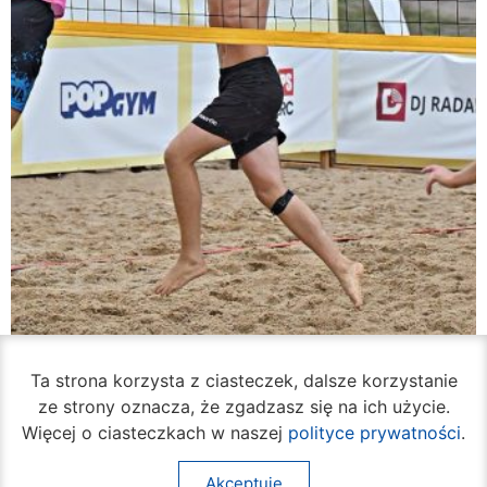
Ta strona korzysta z ciasteczek, dalsze korzystanie
Rozpoczął się turniej siatkówki plażowej na
ze strony oznacza, że zgadzasz się na ich użycie.
Borkach
Więcej o ciasteczkach w naszej
polityce prywatności
.
07 sierpnia 2026
Akceptuję