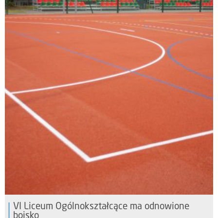
VI Liceum Ogólnokształcące ma odnowione
boisko