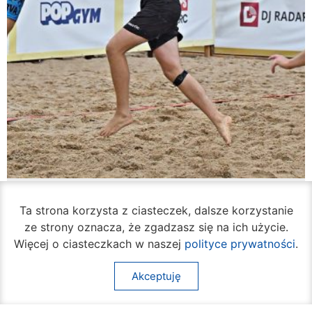
Rozpoczął się turniej siatkówki plażowej na
Borkach
Ta strona korzysta z ciasteczek, dalsze korzystanie
07 sierpnia 2026
ze strony oznacza, że zgadzasz się na ich użycie.
Więcej o ciasteczkach w naszej
polityce prywatności
.
Akceptuję