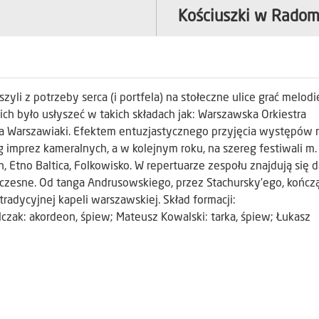
Kościuszki w Radom
yli z potrzeby serca (i portfela) na stołeczne ulice grać melodi
ch było usłyszeć w takich składach jak: Warszawska Orkiestra
na Warszawiaki. Efektem entuzjastycznego przyjęcia występów 
 imprez kameralnych, a w kolejnym roku, na szereg festiwali m. 
yn, Etno Baltica, Folkowisko. W repertuarze zespołu znajdują się
półczesne. Od tanga Andrusowskiego, przez Stachursky’ego, kończ
 tradycyjnej kapeli warszawskiej. Skład formacji:
czak: akordeon, śpiew; Mateusz Kowalski: tarka, śpiew; Łukasz