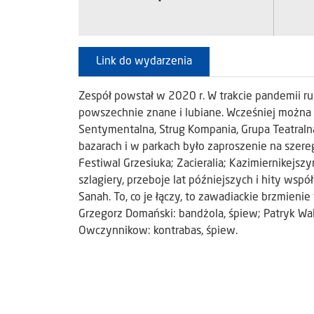
Link do wydarzenia
Zespół powstał w 2020 r. W trakcie pandemii rusz
powszechnie znane i lubiane. Wcześniej można i
Sentymentalna, Strug Kompania, Grupa Teatral
bazarach i w parkach było zaproszenie na szereg
Festiwal Grzesiuka; Zacieralia; Kazimiernikejsz
szlagiery, przeboje lat późniejszych i hity ws
Sanah. To, co je łączy, to zawadiackie brzmienie
Grzegorz Domański: bandżola, śpiew; Patryk Wal
Owczynnikow: kontrabas, śpiew.