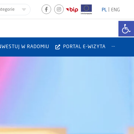
|
ategorie
PL
ENG
Otwórz
NWESTUJ W RADOMIU
PORTAL E-WIZYTA
···