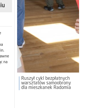
iu
e
na
in.
 dawne
ąc na
Ruszył cykl bezpłatnych
warsztatów samoobrony
dla mieszkanek Radomia