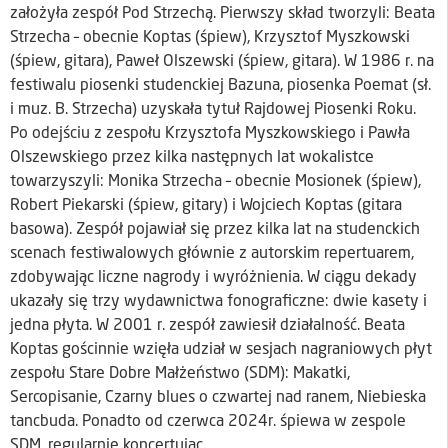
założyła zespół Pod Strzechą. Pierwszy skład tworzyli: Beata
Strzecha – obecnie Koptas (śpiew), Krzysztof Myszkowski
(śpiew, gitara), Paweł Olszewski (śpiew, gitara). W 1986 r. na
festiwalu piosenki studenckiej Bazuna, piosenka Poemat (sł.
i muz. B. Strzecha) uzyskała tytuł Rajdowej Piosenki Roku.
Po odejściu z zespołu Krzysztofa Myszkowskiego i Pawła
Olszewskiego przez kilka następnych lat wokalistce
towarzyszyli: Monika Strzecha – obecnie Mosionek (śpiew),
Robert Piekarski (śpiew, gitary) i Wojciech Koptas (gitara
basowa). Zespół pojawiał się przez kilka lat na studenckich
scenach festiwalowych głównie z autorskim repertuarem,
zdobywając liczne nagrody i wyróżnienia. W ciągu dekady
ukazały się trzy wydawnictwa fonograficzne: dwie kasety i
jedna płyta. W 2001 r. zespół zawiesił działalność. Beata
Koptas gościnnie wzięła udział w sesjach nagraniowych płyt
zespołu Stare Dobre Małżeństwo (SDM): Makatki,
Sercopisanie, Czarny blues o czwartej nad ranem, Niebieska
tancbuda. Ponadto od czerwca 2024r. śpiewa w zespole
SDM, regularnie koncertując.