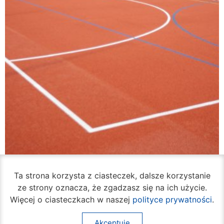
Ta strona korzysta z ciasteczek, dalsze korzystanie
VI Liceum Ogólnokształcące ma odnowione
ze strony oznacza, że zgadzasz się na ich użycie.
boisko
Więcej o ciasteczkach w naszej
polityce prywatności
.
07 sierpnia 2026
Akceptuję