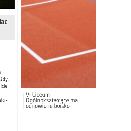
lac
s
żdy,
icie
VI Liceum
Ogólnokształcące ma
ia –
odnowione boisko