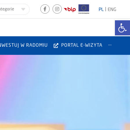
|
ategorie
PL
ENG
Otwórz
NWESTUJ W RADOMIU
PORTAL E-WIZYTA
···