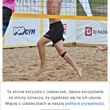
Ta strona korzysta z ciasteczek, dalsze korzystanie
Rozpoczął się turniej siatkówki plażowej na
ze strony oznacza, że zgadzasz się na ich użycie.
Borkach
Więcej o ciasteczkach w naszej
polityce prywatności
.
07 sierpnia 2026