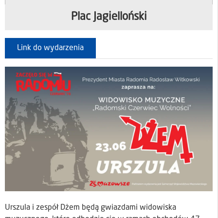
Plac Jagielloński
Link do wydarzenia
Urszula i zespół Dżem będą gwiazdami widowiska