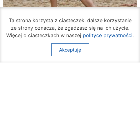
Ta strona korzysta z ciasteczek, dalsze korzystanie
ze strony oznacza, że zgadzasz się na ich użycie.
Więcej o ciasteczkach w naszej
polityce prywatności
.
Akceptuję
Rozpoczął się turniej siatkówki plażowej na
Borkach
07 sierpnia 2026