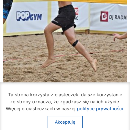
Rozpoczął się turniej siatkówki plażowej na
Ta strona korzysta z ciasteczek, dalsze korzystanie
Borkach
ze strony oznacza, że zgadzasz się na ich użycie.
07 sierpnia 2026
Więcej o ciasteczkach w naszej
polityce prywatności
.
Akceptuję