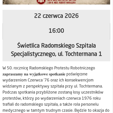
22 czerwca 2026
16:00
Świetlica Radomskiego Szpitala
Specjalistycznego, ul. Tochtermana 1
W 50. rocznicę Radomskiego Protestu Robotniczego
𝐳𝐚𝐩𝐫𝐚𝐬𝐳𝐚𝐦𝐲 𝐧𝐚 𝐰𝐲𝐣𝐚̨𝐭𝐤𝐨𝐰𝐞 𝐬𝐩𝐨𝐭𝐤𝐚𝐧𝐢𝐞 poświęcone
wydarzeniom Czerwca ’76 oraz ich konsekwencjom
widzianym z perspektywy szpitala przy ul. Tochtermana.
Podczas spotkania przybliżone zostaną losy uczestników
protestów, którzy po wydarzeniach czerwca 1976 roku
trafiali do radomskiego szpitala, a także rola personelu
medycznego w tamtym trudnym czasie. Będzie to okazja do