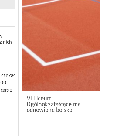
są
z nich
 czekał
.00
cars z
VI Liceum
Ogólnokształcące ma
odnowione boisko