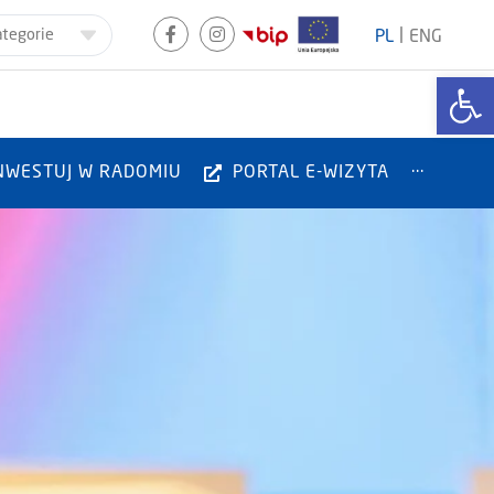
|
ategorie
PL
ENG
Otwórz
NWESTUJ W RADOMIU
PORTAL E-WIZYTA
···