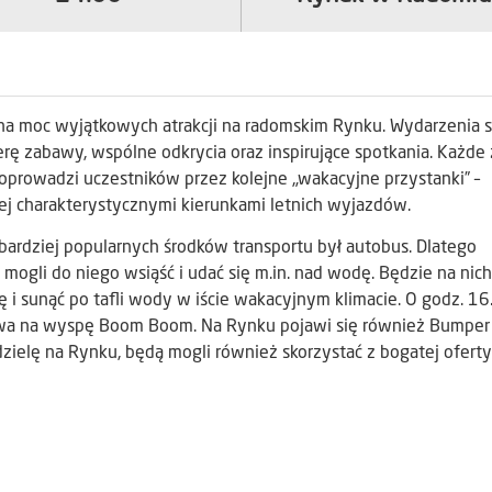
 na moc wyjątkowych atrakcji na radomskim Rynku. Wydarzenia 
rę zabawy, wspólne odkrycia oraz inspirujące spotkania. Każde 
oprowadzi uczestników przez kolejne „wakacyjne przystanki” –
ej charakterystycznymi kierunkami letnich wyjazdów.
ardziej popularnych środków transportu był autobus. Dlatego
mogli do niego wsiąść i udać się m.in. nad wodę. Będzie na nich
 i sunąć po tafli wody w iście wakacyjnym klimacie. O godz. 16
awa na wyspę Boom Boom. Na Rynku pojawi się również Bumper 
dzielę na Rynku, będą mogli również skorzystać z bogatej oferty