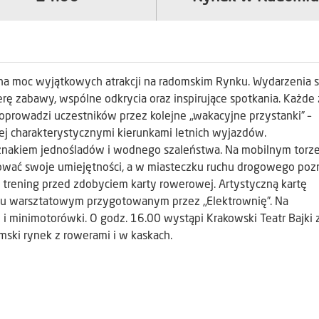
 na moc wyjątkowych atrakcji na radomskim Rynku. Wydarzenia 
rę zabawy, wspólne odkrycia oraz inspirujące spotkania. Każde 
oprowadzi uczestników przez kolejne „wakacyjne przystanki” –
ej charakterystycznymi kierunkami letnich wyjazdów.
d znakiem jednośladów i wodnego szaleństwa. Na mobilnym torz
ać swoje umiejętności, a w miasteczku ruchu drogowego poz
y trening przed zdobyciem karty rowerowej. Artystyczną kartę
u warsztatowym przygotowanym przez „Elektrownię”. Na
i minimotorówki. O godz. 16.00 wystąpi Krakowski Teatr Bajki 
ski rynek z rowerami i w kaskach.