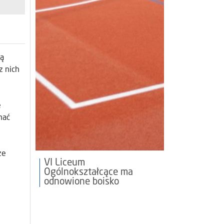
są
z nich
e
nać
ze
VI Liceum
Ogólnokształcące ma
odnowione boisko