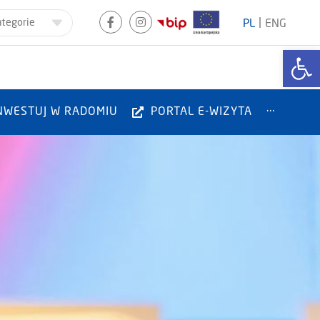
|
ategorie
PL
ENG
Otwórz
NWESTUJ W RADOMIU
PORTAL E-WIZYTA
···