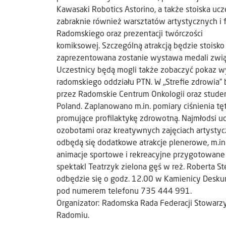
Kawasaki Robotics Astorino, a także stoiska ucz
zabraknie również warsztatów artystycznych i
Radomskiego oraz prezentacji twórczości
komiksowej. Szczególną atrakcją będzie stois
zaprezentowana zostanie wystawa medali zwią
Uczestnicy będą mogli także zobaczyć pokaz w
radomskiego oddziału PTN. W „Strefie zdrowia”
przez Radomskie Centrum Onkologii oraz stud
Poland. Zaplanowano m.in. pomiary ciśnienia tę
promujące profilaktykę zdrowotną. Najmłodsi u
ozobotami oraz kreatywnych zajęciach artysty
odbędą się dodatkowe atrakcje plenerowe, m.in
animacje sportowe i rekreacyjne przygotowan
spektakl Teatrzyk zielona gęś w reż. Roberta 
odbędzie się o godz. 12.00 w Kamienicy Deskurów
pod numerem telefonu 735 444 991.
Organizator: Radomska Rada Federacji Stowarz
Radomiu.