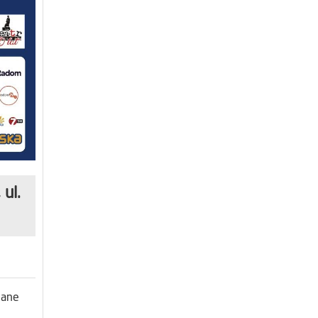
ul.
wane