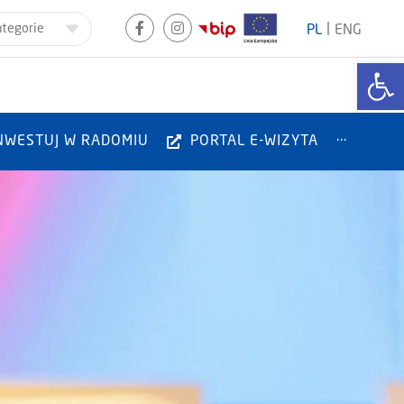
|
ategorie
PL
ENG
Otwórz
NWESTUJ W RADOMIU
PORTAL E-WIZYTA
···