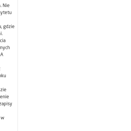
. Nie
sytetu
, gdzie
i.
cia
anych
SA
z
nku
zie
ienie
zapisy
 w