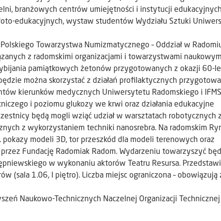
elni, branżowych centrów umiejętności i instytucji edukacyjnych
 foto-edukacyjnych, wystaw studentów Wydziału Sztuki Uniwer
ko Polskiego Towarzystwa Numizmatycznego – Oddział w Radomiu
zanych z radomskimi organizacjami i towarzystwami naukowym
ybijania pamiątkowych żetonów przygotowanych z okazji 60-le
 będzie można skorzystać z działań profilaktycznych przygotow
entów kierunków medycznych Uniwersytetu Radomskiego i IFM
tniczego i poziomu glukozy we krwi oraz działania edukacyjne
czestnicy będą mogli wziąć udział w warsztatach robotycznych 
cznych z wykorzystaniem techniki nanosrebra. Na radomskim Ry
. pokazy modeli 3D, tor przeszkód dla modeli terenowych oraz
e przez Fundację Radomiak Radom. Wydarzeniu towarzyszyć będ
Stępniewskiego w wykonaniu aktorów Teatru Resursa. Przedstaw
 (sala 1.06, I piętro). Liczba miejsc ograniczona – obowiązują 
yszeń Naukowo-Technicznych Naczelnej Organizacji Technicznej