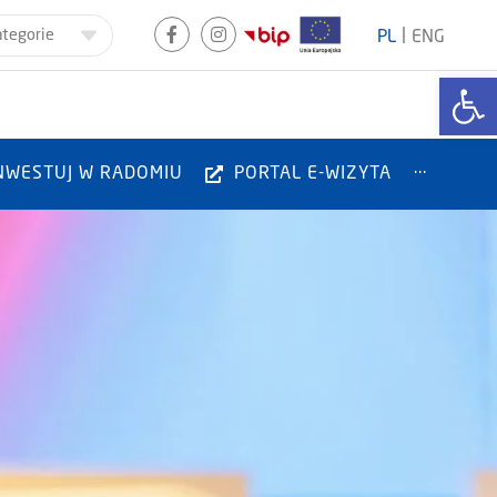
|
ategorie
PL
ENG
Otwórz
NWESTUJ W RADOMIU
PORTAL E-WIZYTA
···