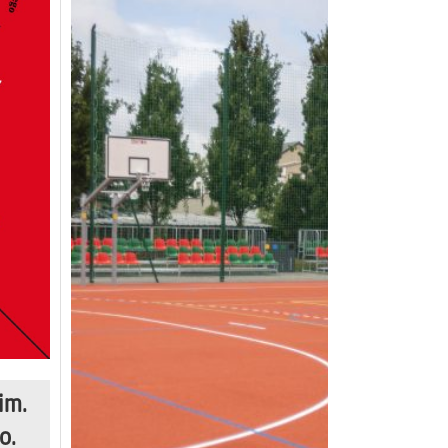
im.
o.