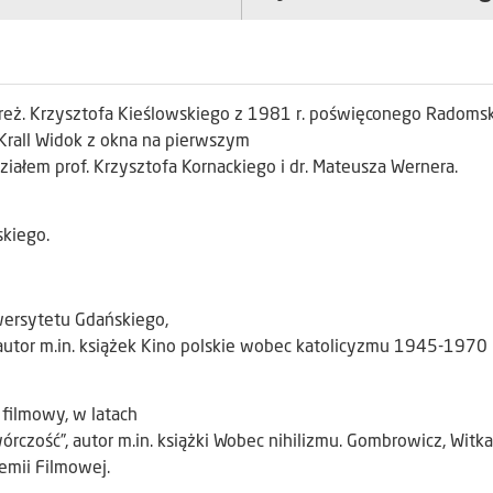
w reż. Krzysztofa Kieślowskiego z 1981 r. poświęconego Radom
Krall Widok z okna na pierwszym
działem prof. Krzysztofa Kornackiego i dr. Mateusza Wernera.
skiego.
wersytetu Gdańskiego,
o, autor m.in. książek Kino polskie wobec katolicyzmu 1945-1970 
k filmowy, w latach
czość”, autor m.in. książki Wobec nihilizmu. Gombrowicz, Witka
emii Filmowej.