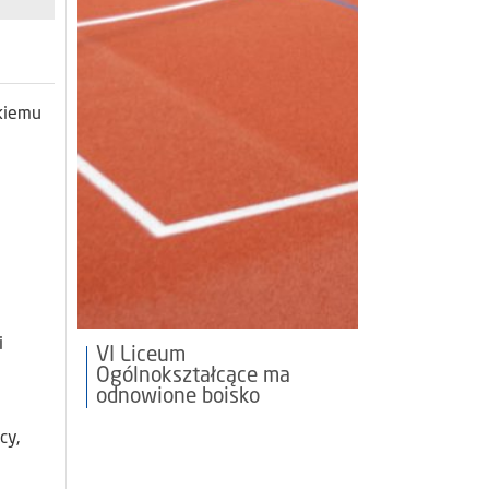
skiemu
i
VI Liceum
Ogólnokształcące ma
odnowione boisko
cy,