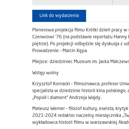
Link do wydarzenia
Plenerowa projekcja filmu Krótki dzień pracy 
Czerwcowi ’76 (na podstawie reportażu Hanny 
piętrze). Po projekcji odbędzie się dyskusja z u
Prowadzenie – Marcin Kępa.
Miejsce: dziedziniec Muzeum im. Jacka Malczew
Wstęp wolny
Krzysztof Kornacki – filmoznawca, profesor Uni
specjalista w dziedzinie historii kina polskieg
„Popiół i diament” Andrzeja Wajdy.
Mateusz Werner – filozof kultury, eseista, kryty
2021-2024 redaktor naczelny miesięcznika „Twór
wykładowca historii filmu w warszawskiej Akad