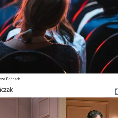
erzy Bończak
ńczak