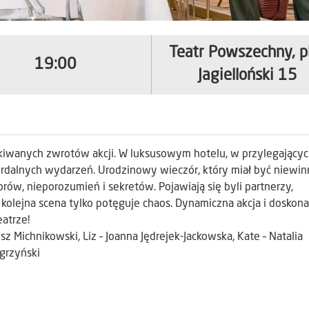
Teatr Powszechny, p
19:00
Jagielloński 15
kiwanych zwrotów akcji. W luksusowym hotelu, w przylegającyc
surdalnych wydarzeń. Urodzinowy wieczór, który miał być niewin
rów, nieporozumień i sekretów. Pojawiają się byli partnerzy,
a kolejna scena tylko potęguje chaos. Dynamiczna akcja i doskona
atrze!
z Michnikowski, Liz – Joanna Jędrejek-Jackowska, Kate – Natalia
ęgrzyński