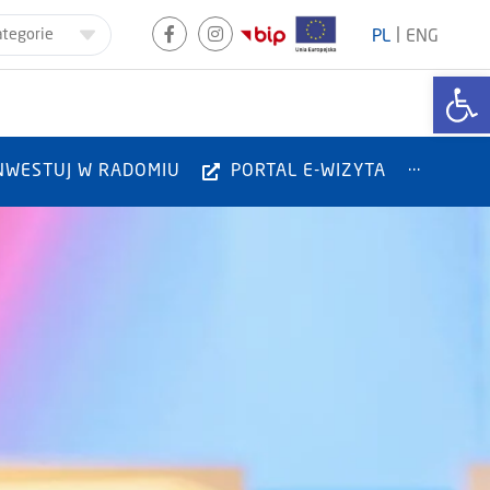
|
ategorie
PL
ENG
Otwórz
NWESTUJ W RADOMIU
PORTAL E-WIZYTA
···